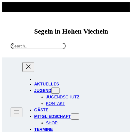
Segeln in Hohen Viecheln
S
e
a
r
c
h
AKTUELLES
JUGEND
JUGENDSCHUTZ
KONTAKT
GÄSTE
MITGLIEDSCHAFT
SHOP
TERMINE