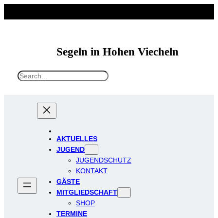
Segeln in Hohen Viecheln
S
e
a
r
c
h
AKTUELLES
JUGEND
JUGENDSCHUTZ
KONTAKT
GÄSTE
MITGLIEDSCHAFT
SHOP
TERMINE