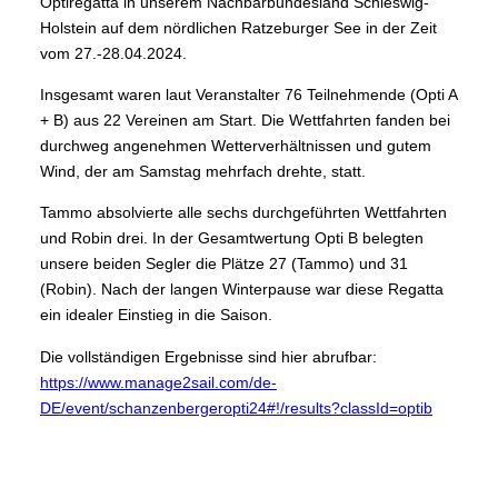
Optiregatta in unserem Nachbarbundesland Schleswig-
Holstein auf dem nördlichen Ratzeburger See in der Zeit
vom 27.-28.04.2024.
Insgesamt waren laut Veranstalter 76 Teilnehmende (Opti A
+ B) aus 22 Vereinen am Start. Die Wettfahrten fanden bei
durchweg angenehmen Wetterverhältnissen und gutem
Wind, der am Samstag mehrfach drehte, statt.
Tammo absolvierte alle sechs durchgeführten Wettfahrten
und Robin drei. In der Gesamtwertung Opti B belegten
unsere beiden Segler die Plätze 27 (Tammo) und 31
(Robin). Nach der langen Winterpause war diese Regatta
ein idealer Einstieg in die Saison.
Die vollständigen Ergebnisse sind hier abrufbar:
https://www.manage2sail.com/de-
DE/event/schanzenbergeropti24#!/results?classId=optib