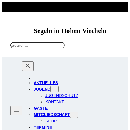
Segeln in Hohen Viecheln
S
e
a
r
c
h
AKTUELLES
JUGEND
JUGENDSCHUTZ
KONTAKT
GÄSTE
MITGLIEDSCHAFT
SHOP
TERMINE