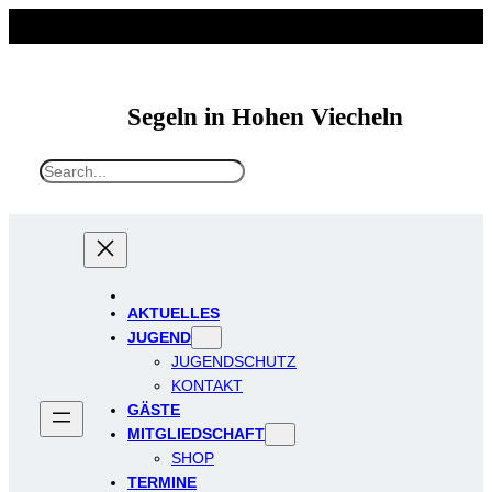
Segeln in Hohen Viecheln
S
e
a
r
c
h
AKTUELLES
JUGEND
JUGENDSCHUTZ
KONTAKT
GÄSTE
MITGLIEDSCHAFT
SHOP
TERMINE