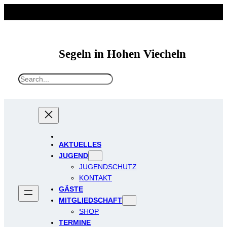
Segeln in Hohen Viecheln
S
e
a
r
c
h
AKTUELLES
JUGEND
JUGENDSCHUTZ
KONTAKT
GÄSTE
MITGLIEDSCHAFT
SHOP
TERMINE