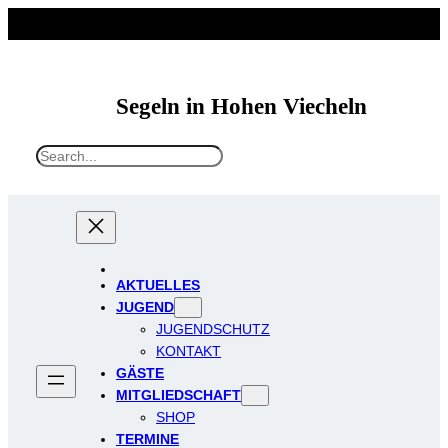
Segeln in Hohen Viecheln
S
e
a
r
c
h
AKTUELLES
JUGEND
JUGENDSCHUTZ
KONTAKT
GÄSTE
MITGLIEDSCHAFT
SHOP
TERMINE