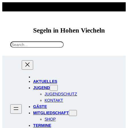
Segeln in Hohen Viecheln
S
e
a
r
c
h
AKTUELLES
JUGEND
JUGENDSCHUTZ
KONTAKT
GÄSTE
MITGLIEDSCHAFT
SHOP
TERMINE