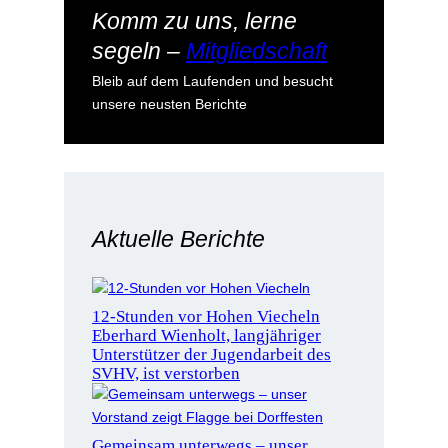
Komm zu uns, lerne
segeln –
Mitgliedschaft
Bleib auf dem Laufenden und besucht
unsere neusten Berichte
Aktuelle Berichte
12-Stunden vor Hohen Viecheln
Eberhard Wienholt, langjähriger
Unterstützer der Jugendarbeit des
SVHV, ist verstorben
Gemeinsam unterwegs – unser