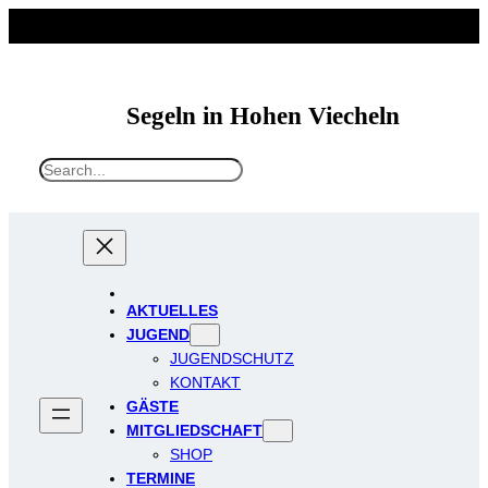
Segeln in Hohen Viecheln
S
e
a
r
c
h
AKTUELLES
JUGEND
JUGENDSCHUTZ
KONTAKT
GÄSTE
MITGLIEDSCHAFT
SHOP
TERMINE