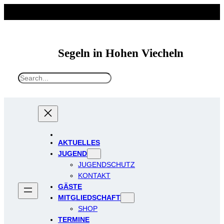
Segeln in Hohen Viecheln
S
e
a
r
c
h
AKTUELLES
JUGEND
JUGENDSCHUTZ
KONTAKT
GÄSTE
MITGLIEDSCHAFT
SHOP
TERMINE