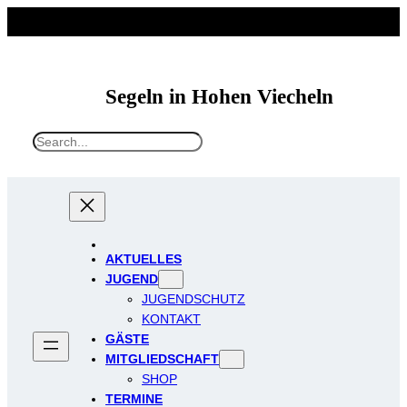
Segeln in Hohen Viecheln
S
e
a
r
c
h
AKTUELLES
JUGEND
JUGENDSCHUTZ
KONTAKT
GÄSTE
MITGLIEDSCHAFT
SHOP
TERMINE