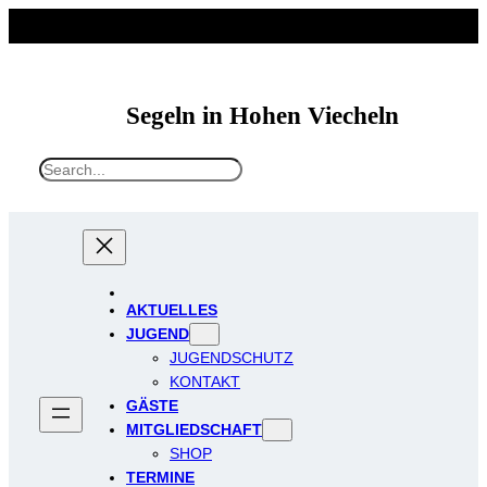
Zum
Inhalt
springen
Segeln in Hohen Viecheln
S
e
a
r
c
h
AKTUELLES
JUGEND
JUGENDSCHUTZ
KONTAKT
GÄSTE
MITGLIEDSCHAFT
SHOP
TERMINE