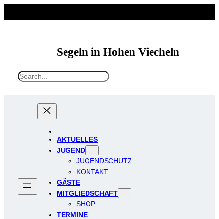
Zum
Inhalt
springen
Segeln in Hohen Viecheln
S
e
a
r
c
h
AKTUELLES
JUGEND
JUGENDSCHUTZ
KONTAKT
GÄSTE
MITGLIEDSCHAFT
SHOP
TERMINE